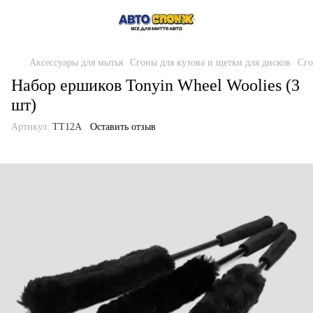
Аксессуары для мытья
Сгоны для кузова и щетки для дисков
Сго
Набор ершиков Tonyin Wheel Woolies (3
шт)
Артикул:
TT12A
Оставить отзыв