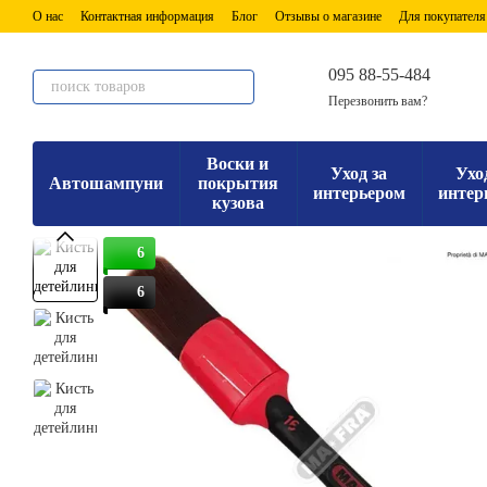
Перейти к основному контенту
О нас
Контактная информация
Блог
Отзывы о магазине
Для покупателя
095 88-55-484
Перезвонить вам?
Воски и
Уход за
Ухо
Автошампуни
покрытия
интерьером
интер
кузова
6
6