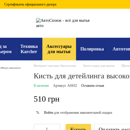
Сертификаты официального дилера
д за
Техника
Аксессуары
Полировка
Автото
ьером
Karcher
для мытья
Интернет-магазин Автоспонж
Аксессуары для мытья
Щетки
Кисть для детейлинга высоко
В наличии
Артикул: A0432
Оставить отзыв
510 грн
Войти
для отображения накопительной скидки
%
Купить
Оплатить час