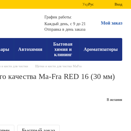
Укр
Рус
Вход
График работы:
Мой заказ
Каждый день, с 9 до 21
Отправка в день заказа
Бытовая
вары
Автохимия
химия и
Ароматизаторы
клининг
 и кисти для чистки
Щетки и кисти для чистки MaFra
го качества Ma-Fra RED 16 (30 мм)
В желания
тями
Быстрый заказ