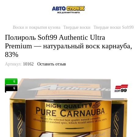
Воски и покрытия кузова
Твердые воски
Твердые воски Soft99
Полироль Soft99 Authentic Ultra
Premium — натуральный воск карнауба,
83%
Артикул:
10162
Оставить отзыв
6
6