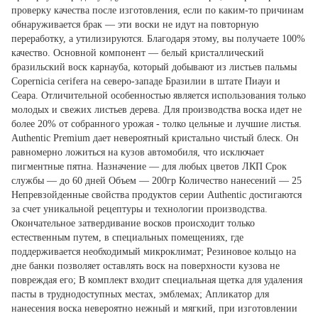
проверку качества после изготовления, если по каким-то причинам
обнаруживается брак — эти воски не идут на повторную
переработку, а утилизируются. Благодаря этому, вы получаете 100%
качество. Основной компонент — белый кристаллический
бразильский воск карнауба, который добывают из листьев пальмы
Copernicia cerifera на северо-западе Бразилии в штате Пиауи и
Сеара. Отличительной особенностью является использования только
молодых и свежих листьев дерева. Для производства воска идет не
более 20% от собранного урожая - толко цельные и лучшие листья.
Authentic Premium дает невероятный кристально чистый блеск. Он
равномерно ложиться на кузов автомобиля, что исключает
пигментные пятна. Назначение — для любых цветов ЛКП Срок
службы — до 60 дней Объем — 200гр Количество нанесений — 25
Непревзойденные свойства продуктов серии Authentic достигаются
за счет уникальной рецептуры и технологии производства.
Окончательное затвердивание восков происходит только
естественным путем, в специальных помещениях, где
поддерживается необходимый микроклимат; Резиновое кольцо на
дне банки позволяет оставлять воск на поверхности кузова не
повреждая его; В комплект входит специальная щетка для удаления
пасты в труднодоступных местах, эмблемах; Апликатор для
нанесения воска невероятно нежный и мягкий, при изготовлении