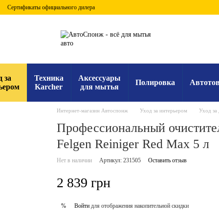
Сертификаты официального дилера
д за
Техника
Аксессуары
Полировка
Автото
ьером
Karcher
для мытья
Интернет-магазин Автоспонж
Уход за интерьером
Уход за
Профессиональный очистит
Felgen Reiniger Red Max 5 л
Нет в наличии
Артикул: 231505
Оставить отзыв
2 839 грн
Войти
для отображения накопительной скидки
%