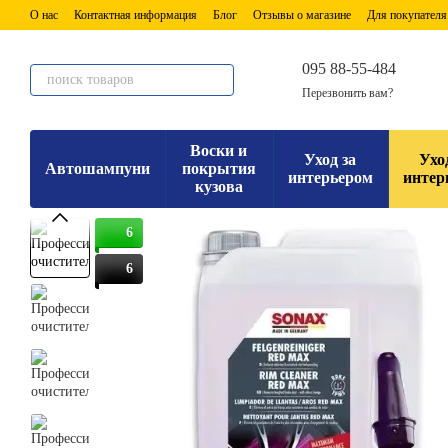
Перейти к основному контенту
О нас
Контактная информация
Блог
Отзывы о магазине
Для покупателя
095 88-55-484
Перезвонить вам?
Воски и
Уход за
Ухо
Автошампуни
покрытия
интерьером
интер
кузова
6
6