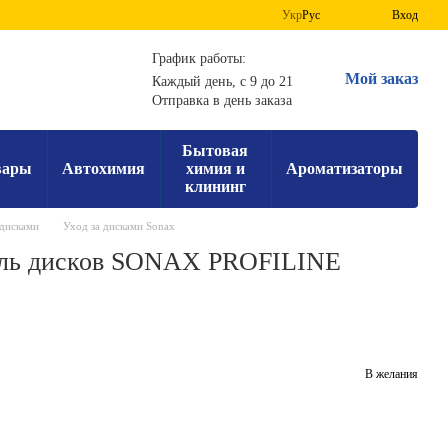
Укр
Рус
Вход
График работы:
Мой заказ
Каждый день, с 9 до 21
Отправка в день заказа
Бытовая
вары
Автохимия
химия и
Ароматизаторы
клининг
 дисками
Уход за дисками Sonax
ель дисков SONAX PROFILINE
В желания