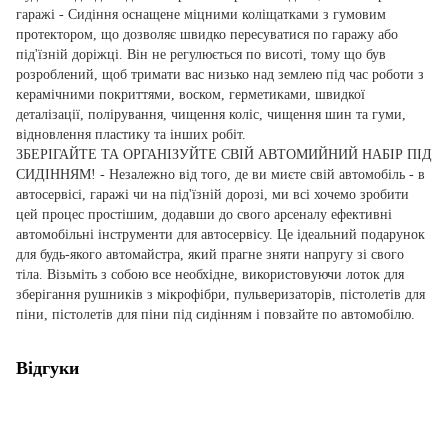
гаражі - Сидіння оснащене міцними коліщатками з гумовим
протектором, що дозволяє швидко пересуватися по гаражу або
під'їзній доріжці. Він не регулюється по висоті, тому що був
розроблений, щоб тримати вас низько над землею під час роботи з
керамічними покриттями, воском, герметиками, швидкої
деталізації, полірування, чищення коліс, чищення шин та гуми,
відновлення пластику та інших робіт.
ЗБЕРІГАЙТЕ ТА ОРГАНІЗУЙТЕ СВІЙ АВТОМИЙНИЙ НАБІР ПІД
СИДІННЯМ! - Незалежно від того, де ви миєте свій автомобіль - в
автосервісі, гаражі чи на під'їзній дорозі, ми всі хочемо зробити
цей процес простішим, додавши до свого арсеналу ефективні
автомобільні інструменти для автосервісу. Це ідеальний подарунок
для будь-якого автомайстра, який прагне зняти напругу зі свого
тіла. Візьміть з собою все необхідне, використовуючи лоток для
зберігання рушників з мікрофібри, пульверизаторів, пістолетів для
піни, пістолетів для піни під сидінням і повзайте по автомобілю.
Відгуки