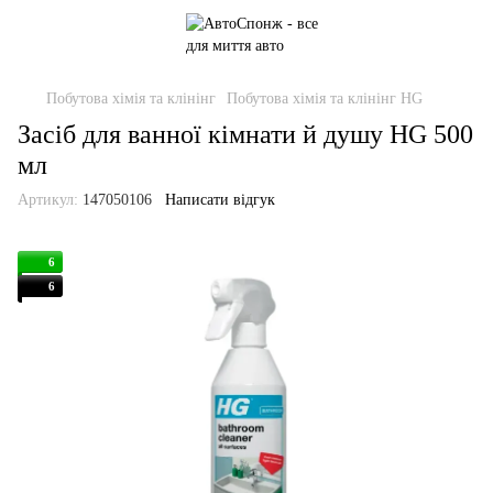
Побутова хімія та клінінг
Побутова хімія та клінінг HG
Засіб для ванної кімнати й душу HG 500
мл
Артикул:
147050106
Написати відгук
6
6