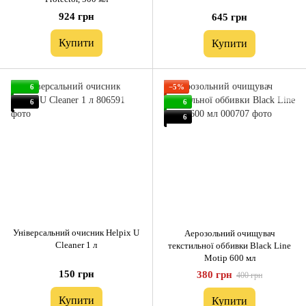
924 грн
645 грн
Купити
Купити
6
−5%
6
6
6
Універсальний очисник Helpix U
Аерозольний очищувач
Cleaner 1 л
текстильної оббивки Black Line
Motip 600 мл
150 грн
380 грн
400 грн
Купити
Купити