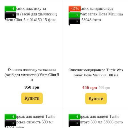
6
−17%
6
6
6
Очисник пластику та тканини
Очисник кондиціонера Turtle Wax
(засіб для хімчистки) Viem Clint 5
запах Нова Машина 100 мл
л
950 грн
456 грн
549 грн
Купити
Купити
6
6
6
6