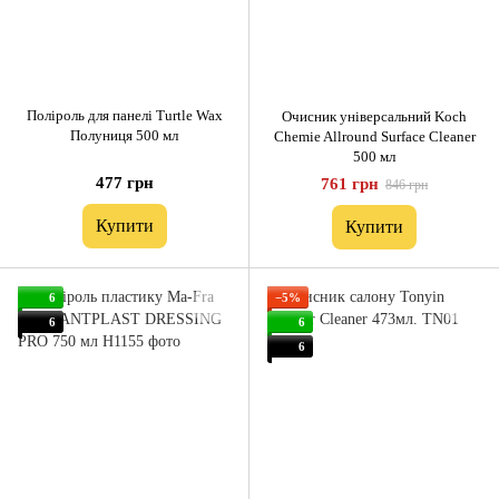
Поліроль для панелі Turtle Wax
Очисник універсальний Koch
Полуниця 500 мл
Chemie Allround Surface Cleaner
500 мл
477 грн
761 грн
846 грн
Купити
Купити
6
−5%
6
6
6