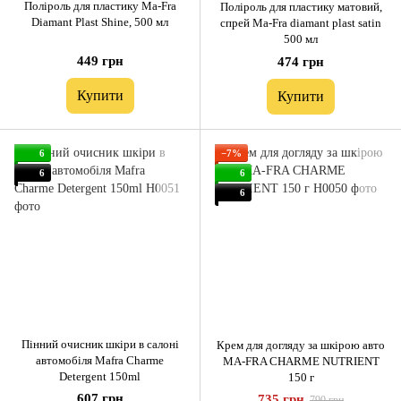
Поліроль для пластику Ma-Fra
Поліроль для пластику матовий,
Diamant Plast Shine, 500 мл
спрей Ma-Fra diamant plast satin
500 мл
449 грн
474 грн
Купити
Купити
6
−7%
6
6
6
Пінний очисник шкіри в салоні
Крем для догляду за шкірою авто
автомобіля Mafra Charme
MA-FRA CHARME NUTRIENT
Detergent 150ml
150 г
607 грн
735 грн
790 грн