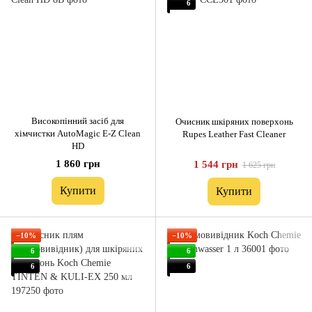
6
Високопінний засіб для
Очисник шкіряних поверхонь
хімчистки AutoMagic E-Z Clean
Rupes Leather Fast Cleaner
HD
1 860 грн
1 544 грн
1 625 грн
Купити
Купити
−10%
−10%
6
6
6
6