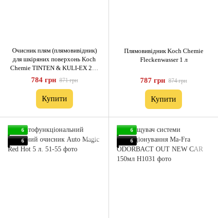
Очисник плям (плямовивідник)
Плямовивідник Koch Chemie
для шкіряних поверхонь Koch
Fleckenwasser 1 л
Chemie TINTEN & KULI-EX 250
мл
784 грн
787 грн
871 грн
874 грн
Купити
Купити
6
6
6
6