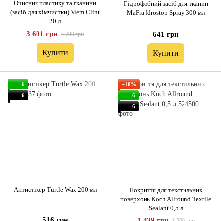
Очисник пластику та тканини
Гідрофобний засіб для тканин
(засіб для хімчистки) Viem Clint
MaFra Idrostop Spray 300 мл
20 л
3 601 грн
641 грн
3 790 грн
Купити
Купити
6
−10%
6
6
6
Антистікер Turtle Wax 200 мл
Покриття для текстильних
поверхонь Koch Allround Textile
Sealant 0,5 л
516 грн
1 439 грн
1 599 грн