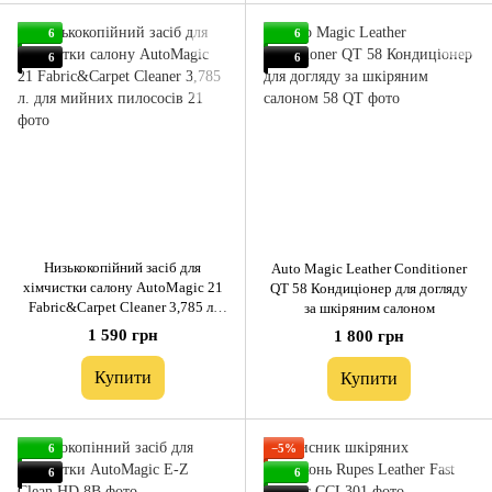
6
6
6
6
Низькокопійний засіб для
Auto Magic Leather Conditioner
хімчистки салону AutoMagic 21
QT 58 Кондиціонер для догляду
Fabric&Carpet Cleaner 3,785 л.
за шкіряним салоном
для мийних пилососів
1 590 грн
1 800 грн
Купити
Купити
6
−5%
6
6