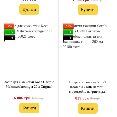
Купити
Купити
−5%
−15%
6
6
6
6
Засіб для хімчистки Koch Chemie
Покриття тканини Soft99
Mehrzweckreiniger 20 л Original
Roompia Cloth Barrier—
гідрофобне покриття для
тканинних сидінь 260 мл
6 006 грн
829 грн
6 322 грн
975 грн
Купити
Купити