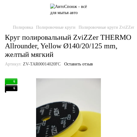
Полировка
Полировочные круги
Полировочные круги ZviZZer
Круг полировальный ZviZZer THERMO
Allrounder, Yellow Ø140/20/125 mm,
желтый мягкий
Артикул:
ZV-TAR00014020FC
Оставить отзыв
6
6