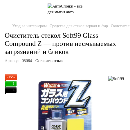
Уход за интерьером
Средства для стекол зеркал и фар
Очистител
Очиститель стекол Soft99 Glass
Compound Z — против несмываемых
загрязнений и бликов
Артикул:
05064
Оставить отзыв
−15%
6
6