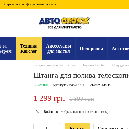
Сертификаты официального дилера
д за
Техника
Аксессуары
Полировка
Автото
ьером
Karcher
для мытья
Интернет-магазин Автоспонж
Техника Karcher
Оборудован
Штанга для полива телескоп
В наличии
Артикул: 2.645-137.0
Оставить отзыв
1 299 грн
1 599 грн
Войти
для отображения накопительной скидки
%
Купить
Оплатить час