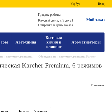
Укр
Рус
Вход
График работы:
Мой заказ
Каждый день, с 9 до 21
Отправка в день заказа
Бытовая
вары
Автохимия
химия и
Ароматизаторы
клининг
ие и инстумент для полива
Оборудование и инстумент для полива Karcher
ическая Karcher Premium, 6 режимов
В желания
тями
Быстрый заказ