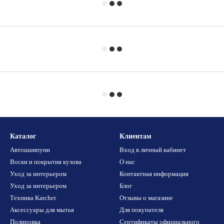
Каталог
Клиентам
Автошампуни
Вход в личный кабинет
Воски и покрытия кузова
О нас
Уход за интерьером
Контактная информация
Уход за интерьером
Блог
Техника Karcher
Отзывы о магазине
Аксессуары для мытья
Для покупателя
Полировка
Сертификаты официального